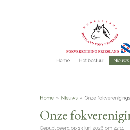
Ga
direct
naar
de
hoofdinhoud
Home
Het bestuur
Nieuws
Home
»
Nieuws
»
Onze fokvereniging
Onze fokverenigi
Gepubliceerd op 13 juni 2026 om 22:11