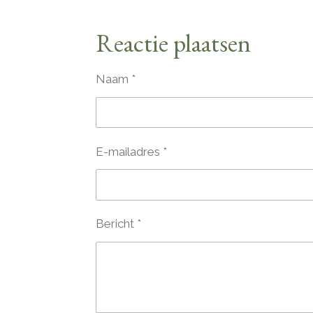
e
e
h
l
e
a
Reactie plaatsen
e
l
r
n
e
Naam *
E-mailadres *
Bericht *